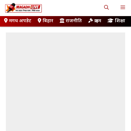
Skip
M
to
content
मगध अपडेट
बिहार
राजनीति
क्राइम
शिक्षा