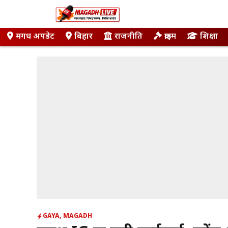
Skip
to
content
मगध अपडेट
बिहार
राजनीति
क्राइम
शिक्षा
GAYA
,
MAGADH