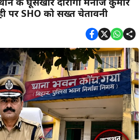
 थाने के घूसखोर दारोगा मनोज कुमार
ाही पर SHO को सख्त चेतावनी