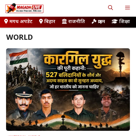
Skip
M
to
content
मगध अपडेट
बिहार
राजनीति
क्राइम
शिक्षा
WORLD