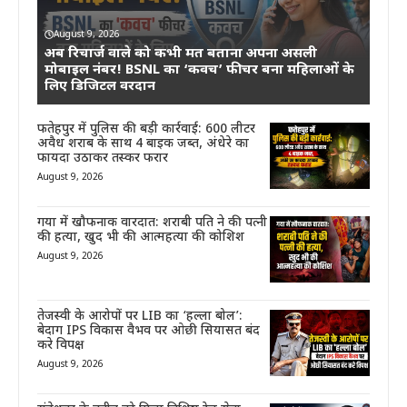
August 9, 2026
अब रिचार्ज वाले को कभी मत बताना अपना असली
मोबाइल नंबर! BSNL का ‘कवच’ फीचर बना महिलाओं के
लिए डिजिटल वरदान
फतेहपुर में पुलिस की बड़ी कार्रवाई: 600 लीटर
अवैध शराब के साथ 4 बाइक जब्त, अंधेरे का
फायदा उठाकर तस्कर फरार
August 9, 2026
गया में खौफनाक वारदात: शराबी पति ने की पत्नी
की हत्या, खुद भी की आत्महत्या की कोशिश
August 9, 2026
तेजस्वी के आरोपों पर LIB का ‘हल्ला बोल’:
बेदाग IPS विकास वैभव पर ओछी सियासत बंद
करे विपक्ष
August 9, 2026