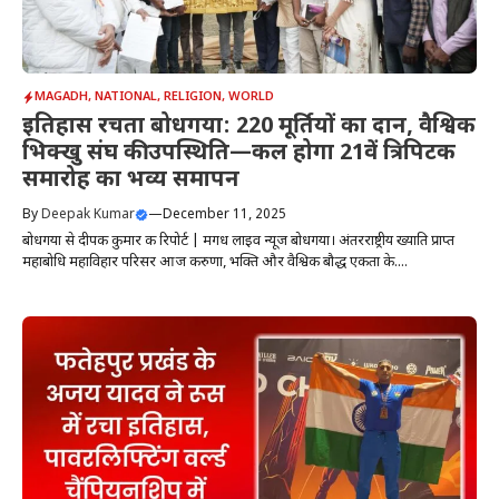
MAGADH
,
NATIONAL
,
RELIGION
,
WORLD
इतिहास रचता बोधगया: 220 मूर्तियों का दान, वैश्विक
भिक्खु संघ की उपस्थिति—कल होगा 21वें त्रिपिटक
समारोह का भव्य समापन
By
Deepak Kumar
—
December 11, 2025
बोधगया से दीपक कुमार की रिपोर्ट | मगध लाइव न्यूज बोधगया। अंतरराष्ट्रीय ख्याति प्राप्त
महाबोधि महाविहार परिसर आज करुणा, भक्ति और वैश्विक बौद्ध एकता के....