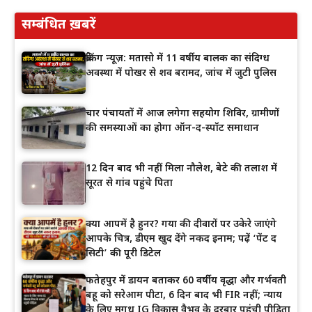
सम्बंधित ख़बरें
ब्रेकिंग न्यूज़: मतासो में 11 वर्षीय बालक का संदिग्ध
अवस्था में पोखर से शव बरामद, जांच में जुटी पुलिस
चार पंचायतों में आज लगेगा सहयोग शिविर, ग्रामीणों
की समस्याओं का होगा ऑन-द-स्पॉट समाधान
12 दिन बाद भी नहीं मिला नौलेश, बेटे की तलाश में
सूरत से गांव पहुंचे पिता
क्या आपमें है हुनर? गया की दीवारों पर उकेरे जाएंगे
आपके चित्र, डीएम खुद देंगे नकद इनाम; पढ़ें ‘पेंट द
सिटी’ की पूरी डिटेल
फतेहपुर में डायन बताकर 60 वर्षीय वृद्धा और गर्भवती
बहू को सरेआम पीटा, 6 दिन बाद भी FIR नहीं; न्याय
के लिए मगध IG विकास वैभव के दरबार पहुंची पीड़िता