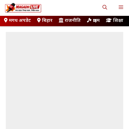
Skip
M
to
content
मगध अपडेट
बिहार
राजनीति
क्राइम
शिक्षा