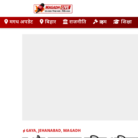
Skip
to
content
मगध अपडेट
बिहार
राजनीति
क्राइम
शिक्षा
GAYA
,
JEHANABAD
,
MAGADH