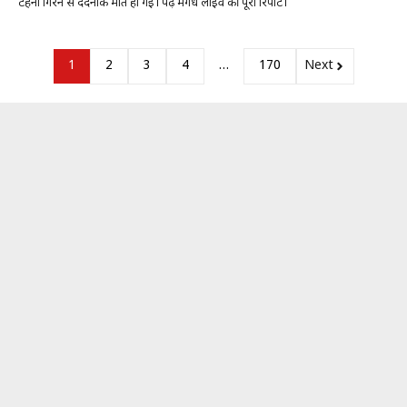
टहनी गिरने से दर्दनाक मौत हो गई। पढ़ें मगध लाइव की पूरी रिपोर्ट।
1
2
3
4
…
170
Next