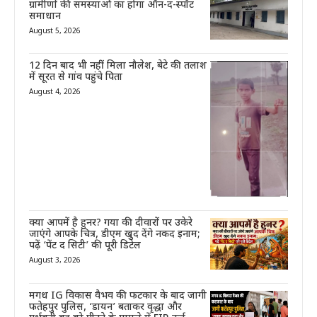
ग्रामीणों की समस्याओं का होगा ऑन-द-स्पॉट
समाधान
August 5, 2026
12 दिन बाद भी नहीं मिला नौलेश, बेटे की तलाश
में सूरत से गांव पहुंचे पिता
August 4, 2026
क्या आपमें है हुनर? गया की दीवारों पर उकेरे
जाएंगे आपके चित्र, डीएम खुद देंगे नकद इनाम;
पढ़ें ‘पेंट द सिटी’ की पूरी डिटेल
August 3, 2026
मगध IG विकास वैभव की फटकार के बाद जागी
फतेहपुर पुलिस, ‘डायन’ बताकर वृद्धा और