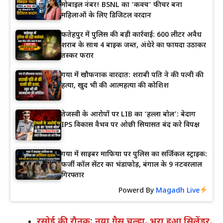
मोबाइल नंबर! BSNL का ‘कवच’ फीचर बना
महिलाओं के लिए डिजिटल वरदान
फतेहपुर में पुलिस की बड़ी कार्रवाई: 600 लीटर अवैध
शराब के साथ 4 बाइक जब्त, अंधेरे का फायदा उठाकर
तस्कर फरार
गया में खौफनाक वारदात: शराबी पति ने की पत्नी की
हत्या, खुद भी की आत्महत्या की कोशिश
तेजस्वी के आरोपों पर LIB का ‘हल्ला बोल’: बेदाग
IPS विकास वैभव पर ओछी सियासत बंद करे विपक्ष
गया में साइबर माफिया पर पुलिस का सर्जिकल स्ट्राइक:
फर्जी कॉल सेंटर का भंडाफोड़, बंगाल के 9 नटवरलाल
गिरफ्तार
Powerd By
Magadh Live
रसोई की रौनक: नया गैस चूल्हा, भरा हुआ सिलेंडर,