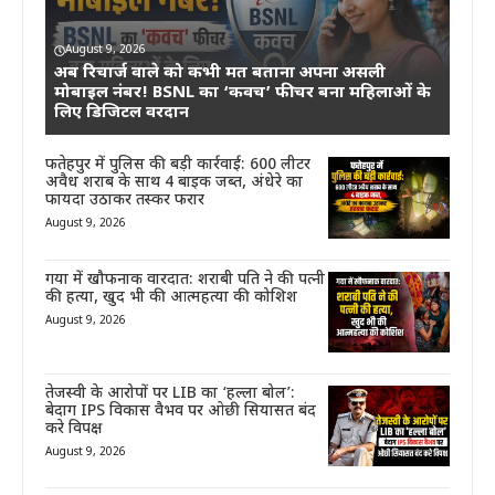
August 9, 2026
अब रिचार्ज वाले को कभी मत बताना अपना असली
मोबाइल नंबर! BSNL का ‘कवच’ फीचर बना महिलाओं के
लिए डिजिटल वरदान
फतेहपुर में पुलिस की बड़ी कार्रवाई: 600 लीटर
अवैध शराब के साथ 4 बाइक जब्त, अंधेरे का
फायदा उठाकर तस्कर फरार
August 9, 2026
गया में खौफनाक वारदात: शराबी पति ने की पत्नी
की हत्या, खुद भी की आत्महत्या की कोशिश
August 9, 2026
तेजस्वी के आरोपों पर LIB का ‘हल्ला बोल’:
बेदाग IPS विकास वैभव पर ओछी सियासत बंद
करे विपक्ष
August 9, 2026