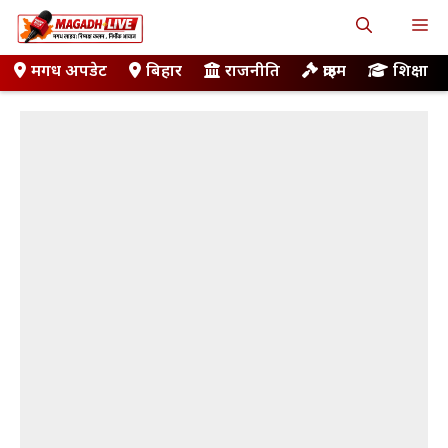
Skip
M
to
content
मगध अपडेट
बिहार
राजनीति
क्राइम
शिक्षा