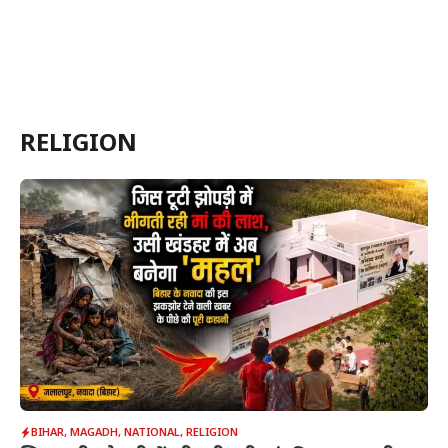
RELIGION
BIHAR
,
MAGADH
,
NATIONAL
,
RELIGION