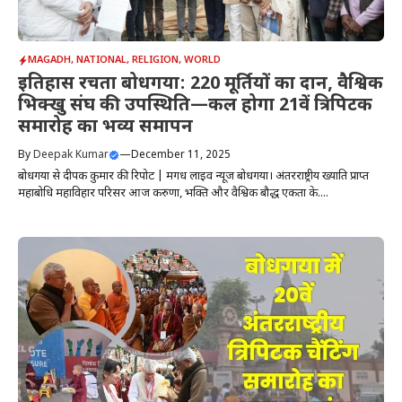
MAGADH
,
NATIONAL
,
RELIGION
,
WORLD
इतिहास रचता बोधगया: 220 मूर्तियों का दान, वैश्विक
भिक्खु संघ की उपस्थिति—कल होगा 21वें त्रिपिटक
समारोह का भव्य समापन
By
Deepak Kumar
—
December 11, 2025
बोधगया से दीपक कुमार की रिपोर्ट | मगध लाइव न्यूज बोधगया। अंतरराष्ट्रीय ख्याति प्राप्त
महाबोधि महाविहार परिसर आज करुणा, भक्ति और वैश्विक बौद्ध एकता के....