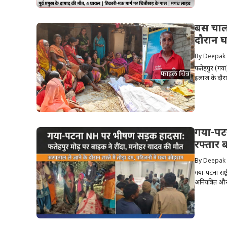
बस चालक
दौरान घ
By
Deepak
फतेहपुर (गया)
इलाज के दौरान
गया-पट
रफ्तार 
By
Deepak
गया-पटना राष
अनियंत्रित औ