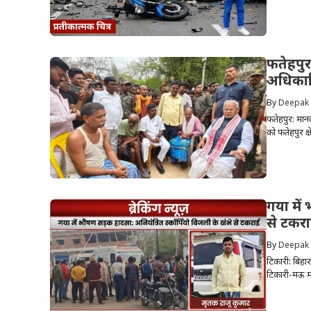
फतेहपुर 
अधिकारि
By
Deepak
फतेहपुर: मानव
को फतेहपुर क्ष
गया में
से टकरा
By
Deepak
टिकारी: बिहार
टिकारी-मऊ मा