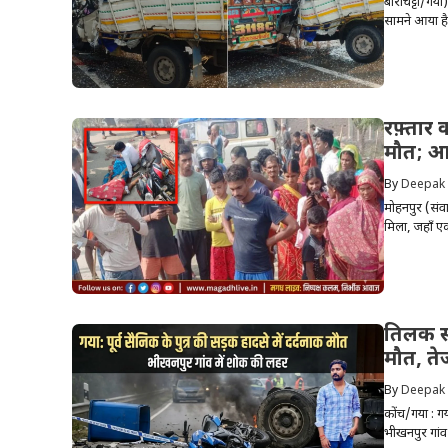
बाराचट्टी/गया
सामने आया है।
रफ़्तार
मौत; आक
By
Deepak
मोहनपुर (संवा
मिला, जहाँ एक
तिलक समा
मौत, ते
By
Deepak
कोंच/गया : ग
भीखनपुर गांव