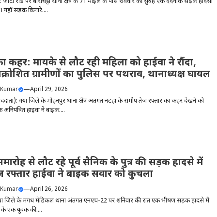
): जीटी रोड पर बाराचट्टी थाना क्षेत्र के 71 माइल के पास रविवार की सुबह एक दर्दनाक सड़क हादसा
 यहाँ सड़क किनारे....
 का कहर: मायके से लौट रही महिला को हाईवा ने रौंदा,
्रोशित ग्रामीणों का पुलिस पर पथराव, थानाध्यक्ष घायल
 Kumar
—
April 29, 2026
ददाता): गया जिले के मोहनपुर थाना क्षेत्र अंतर्गत नटहा के समीप तेज रफ्तार का कहर देखने को
 अनियंत्रित हाईवा ने बाइक....
रोह से लौट रहे पूर्व सैनिक के पुत्र की सड़क हादसे में
ज रफ्तार हाईवा ने बाइक सवार को कुचला
 Kumar
—
April 26, 2026
या जिले के मगध मेडिकल थाना अंतर्गत एनएच-22 पर शनिवार की रात एक भीषण सड़क हादसे में
 के एक युवक की....