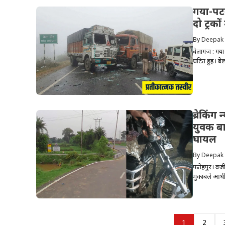
गया-पट
दो ट्रको
By
Deepak
बेलागंज : गय
घटित हुई। बेलाग
ब्रेकिंग
युवक बा
घायल
By
Deepak
फतेहपुर। वजीर
मुकाबले आधी 
1
2