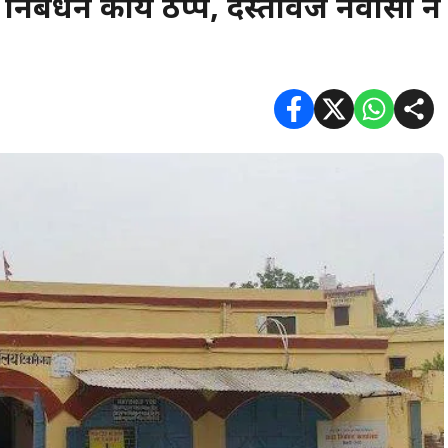
निबंधन कार्य ठप्प, दस्तावेज नवीसों ने