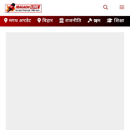
Skip
M
to
content
मगध अपडेट
बिहार
राजनीति
क्राइम
शिक्षा