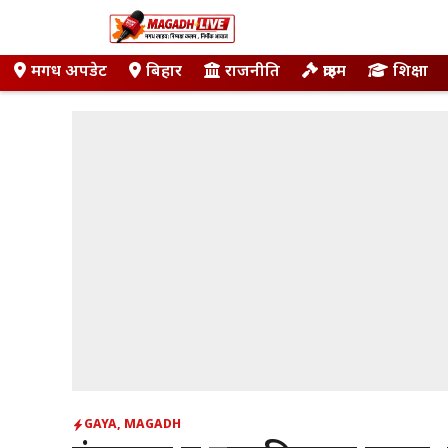
Skip
to
content
मगध अपडेट
बिहार
राजनीति
क्राइम
शिक्षा
GAYA
,
MAGADH