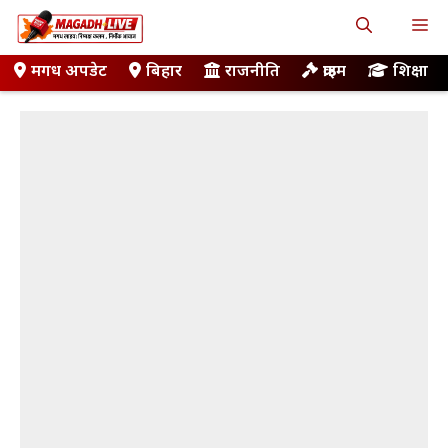
Skip
M
to
content
मगध अपडेट
बिहार
राजनीति
क्राइम
शिक्षा