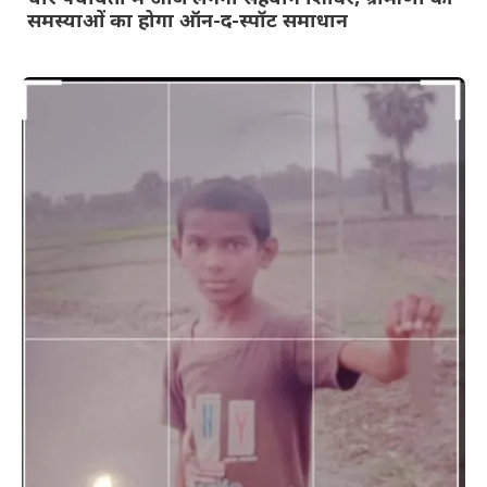
समस्याओं का होगा ऑन-द-स्पॉट समाधान