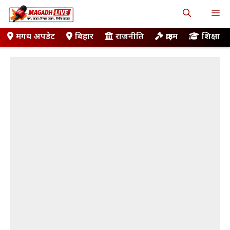
Skip
M
to
content
मगध अपडेट
बिहार
राजनीति
क्राइम
शिक्षा