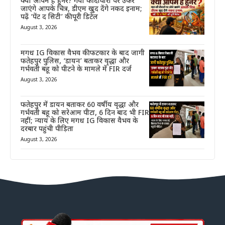
क्या आपमें है हुनर? गया की दीवारों पर उकेरे
जाएंगे आपके चित्र, डीएम खुद देंगे नकद इनाम;
पढ़ें ‘पेंट द सिटी’ की पूरी डिटेल
August 3, 2026
मगध IG विकास वैभव की फटकार के बाद जागी
फतेहपुर पुलिस, ‘डायन’ बताकर वृद्धा और
गर्भवती बहू को पीटने के मामले में FIR दर्ज
August 3, 2026
फतेहपुर में डायन बताकर 60 वर्षीय वृद्धा और
गर्भवती बहू को सरेआम पीटा, 6 दिन बाद भी FIR
नहीं; न्याय के लिए मगध IG विकास वैभव के
दरबार पहुंची पीड़िता
August 3, 2026