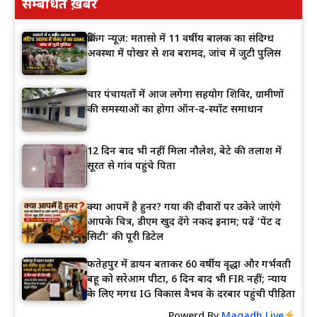
सम्बंधित ख़बरें
ब्रेकिंग न्यूज़: मतासो में 11 वर्षीय बालक का संदिग्ध
अवस्था में पोखर से शव बरामद, जांच में जुटी पुलिस
चार पंचायतों में आज लगेगा सहयोग शिविर, ग्रामीणों
की समस्याओं का होगा ऑन-द-स्पॉट समाधान
12 दिन बाद भी नहीं मिला नौलेश, बेटे की तलाश में
सूरत से गांव पहुंचे पिता
क्या आपमें है हुनर? गया की दीवारों पर उकेरे जाएंगे
आपके चित्र, डीएम खुद देंगे नकद इनाम; पढ़ें ‘पेंट द
सिटी’ की पूरी डिटेल
फतेहपुर में डायन बताकर 60 वर्षीय वृद्धा और गर्भवती
बहू को सरेआम पीटा, 6 दिन बाद भी FIR नहीं; न्याय
के लिए मगध IG विकास वैभव के दरबार पहुंची पीड़िता
Powerd By
Magadh Live