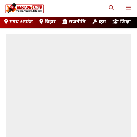
Skip
M
to
content
मगध अपडेट
बिहार
राजनीति
क्राइम
शिक्षा