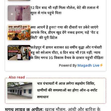
12 दिन बाद भी नहीं मिला नौलेश, बेटे की तलाश में
सूरत से गांव पहुंचे पिता
क्या आपमें है हुनर? गया की दीवारों पर उकेरे जाएंगे
आपके चित्र, डीएम खुद देंगे नकद इनाम; पढ़ें ‘पेंट द
सिटी’ की पूरी डिटेल
फतेहपुर में डायन बताकर 60 वर्षीय वृद्धा और गर्भवती
बहू को सरेआम पीटा, 6 दिन बाद भी FIR नहीं; न्याय
के लिए मगध IG विकास वैभव के दरबार पहुंची पीड़िता
Powerd By
Magadh Live
चार पंचायतों में आज लगेगा सहयोग शिविर,
ग्रामीणों की समस्याओं का होगा ऑन-द-स्पॉट
समाधान
मगध लाइव की अपील:
खराब मौसम, आंधी और बारिश के