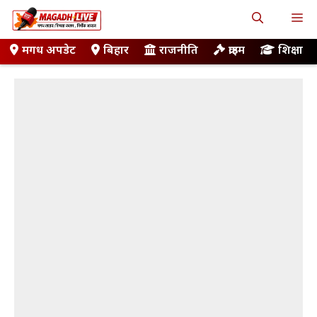
Skip
M
to
content
मगध अपडेट
बिहार
राजनीति
क्राइम
शिक्षा