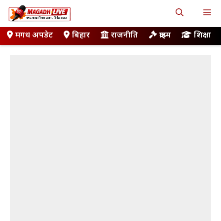
Skip
M
to
content
मगध अपडेट
बिहार
राजनीति
क्राइम
शिक्षा