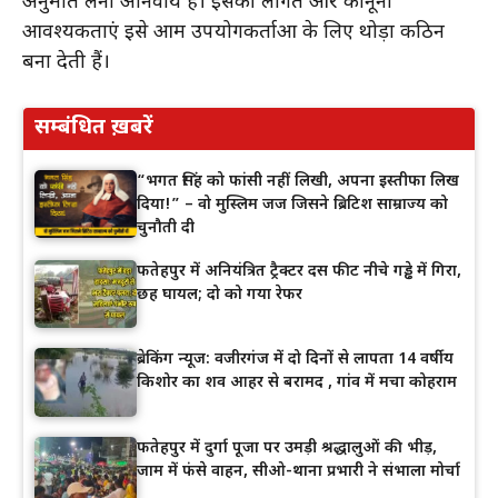
अनुमति लेना अनिवार्य है। इसकी लागत और कानूनी
आवश्यकताएं इसे आम उपयोगकर्ताओं के लिए थोड़ा कठिन
बना देती हैं।
सम्बंधित ख़बरें
“भगत सिंह को फांसी नहीं लिखी, अपना इस्तीफा लिख
दिया!” – वो मुस्लिम जज जिसने ब्रिटिश साम्राज्य को
चुनौती दी
फतेहपुर में अनियंत्रित ट्रैक्टर दस फीट नीचे गड्ढे में गिरा,
छह घायल; दो को गया रेफर
ब्रेकिंग न्यूज: वजीरगंज में दो दिनों से लापता 14 वर्षीय
किशोर का शव आहर से बरामद , गांव में मचा कोहराम
फतेहपुर में दुर्गा पूजा पर उमड़ी श्रद्धालुओं की भीड़,
जाम में फंसे वाहन, सीओ-थाना प्रभारी ने संभाला मोर्चा