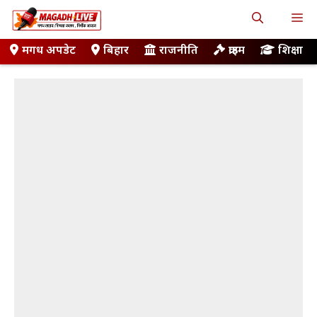
Skip
M
to
content
मगध अपडेट
बिहार
राजनीति
क्राइम
शिक्षा