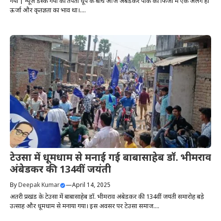
गया | न्यूज डेस्क गया की तपती धूप के बीच आज अंबेडकर पार्क की फिजां में एक अलग ही
ऊर्जा और कृतज्ञता का भाव था।....
टेउसा में धूमधाम से मनाई गई बाबासाहेब डॉ. भीमराव
अंबेडकर की 134वीं जयंती
By
Deepak Kumar
—
April 14, 2025
अतरी प्रखंड के टेउसा में बाबासाहेब डॉ. भीमराव अंबेडकर की 134वीं जयंती समारोह बड़े
उत्साह और धूमधाम से मनाया गया। इस अवसर पर टेउसा समाज....