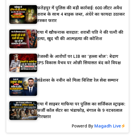
फतेहपुर में पुलिस की बड़ी कार्रवाई: 600 लीटर अवैध
शराब के साथ 4 बाइक जब्त, अंधेरे का फायदा उठाकर
तस्कर फरार
गया में खौफनाक वारदात: शराबी पति ने की पत्नी की
हत्या, खुद भी की आत्महत्या की कोशिश
तेजस्वी के आरोपों पर LIB का ‘हल्ला बोल’: बेदाग
IPS विकास वैभव पर ओछी सियासत बंद करे विपक्ष
संडेशवर के नवीन को मिला विशिष्ट रेल सेवा सम्मान
गया में साइबर माफिया पर पुलिस का सर्जिकल स्ट्राइक:
फर्जी कॉल सेंटर का भंडाफोड़, बंगाल के 9 नटवरलाल
गिरफ्तार
Powerd By
Magadh Live