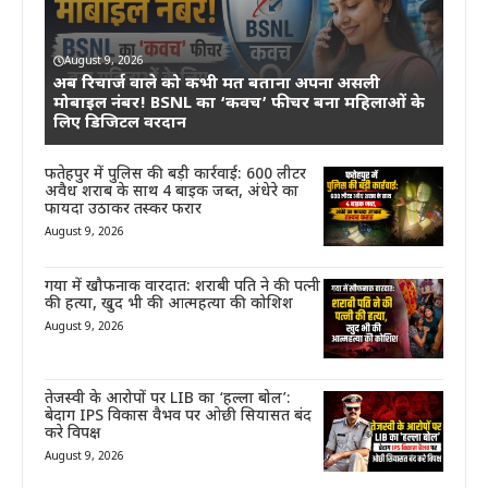
August 9, 2026
अब रिचार्ज वाले को कभी मत बताना अपना असली
मोबाइल नंबर! BSNL का ‘कवच’ फीचर बना महिलाओं के
लिए डिजिटल वरदान
फतेहपुर में पुलिस की बड़ी कार्रवाई: 600 लीटर
अवैध शराब के साथ 4 बाइक जब्त, अंधेरे का
फायदा उठाकर तस्कर फरार
August 9, 2026
गया में खौफनाक वारदात: शराबी पति ने की पत्नी
की हत्या, खुद भी की आत्महत्या की कोशिश
August 9, 2026
तेजस्वी के आरोपों पर LIB का ‘हल्ला बोल’:
बेदाग IPS विकास वैभव पर ओछी सियासत बंद
करे विपक्ष
August 9, 2026