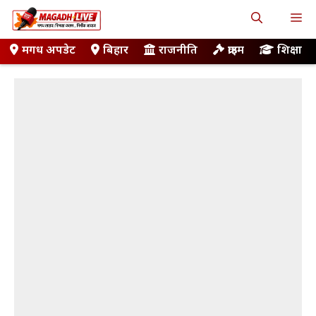
Skip
M
to
content
मगध अपडेट
बिहार
राजनीति
क्राइम
शिक्षा