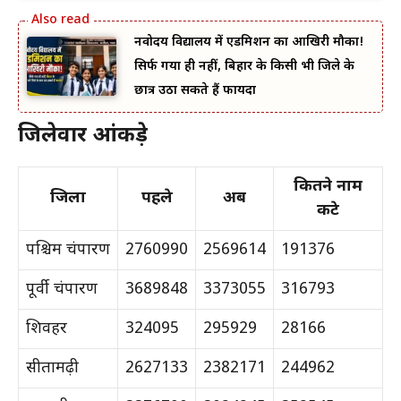
नवोदय विद्यालय में एडमिशन का आखिरी मौका!
सिर्फ गया ही नहीं, बिहार के किसी भी जिले के
छात्र उठा सकते हैं फायदा
जिलेवार आंकड़े
कितने नाम
जिला
पहले
अब
कटे
पश्चिम चंपारण
2760990
2569614
191376
पूर्वी चंपारण
3689848
3373055
316793
शिवहर
324095
295929
28166
सीतामढ़ी
2627133
2382171
244962