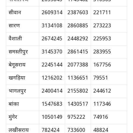
सीवान
2609314
2387603
221711
सारण
3134108
2860885
273223
वैशाली
2674245
2448292
225953
समस्तीपुर
3145370
2861415
283955
बेगूसराय
2245144
2077388
167756
खगड़िया
1216202
1136651
79551
भागलपुर
2400414
2155802
244612
बांका
1547683
1430517
117346
मुंगेर
1050149
975222
74916
लखीसराय
782424
733600
48824