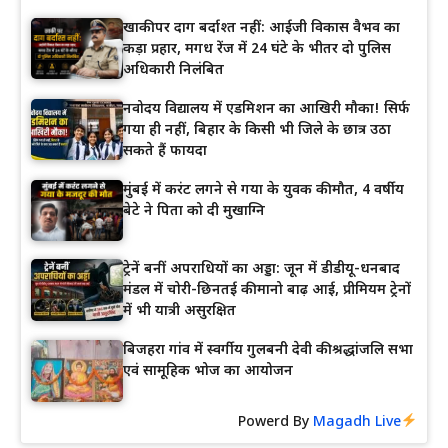
खाकी पर दाग बर्दाश्त नहीं: आईजी विकास वैभव का
कड़ा प्रहार, मगध रेंज में 24 घंटे के भीतर दो पुलिस
अधिकारी निलंबित
नवोदय विद्यालय में एडमिशन का आखिरी मौका! सिर्फ
गया ही नहीं, बिहार के किसी भी जिले के छात्र उठा
सकते हैं फायदा
मुंबई में करंट लगने से गया के युवक की मौत, 4 वर्षीय
बेटे ने पिता को दी मुखाग्नि
ट्रेनें बनीं अपराधियों का अड्डा: जून में डीडीयू-धनबाद
मंडल में चोरी-छिनतई की मानो बाढ़ आई, प्रीमियम ट्रेनों
में भी यात्री असुरक्षित
बिजहरा गांव में स्वर्गीय गुलबनी देवी की श्रद्धांजलि सभा
एवं सामूहिक भोज का आयोजन
Powerd By
Magadh Live