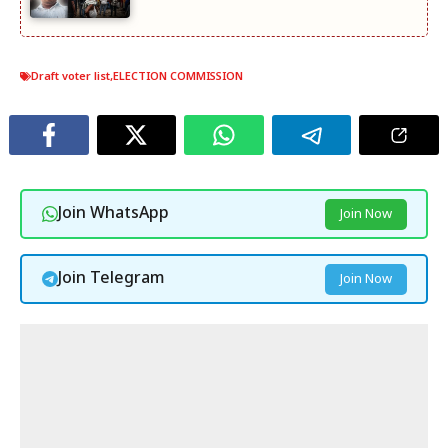
Draft voter list
,
ELECTION COMMISSION
Join WhatsApp
Join Now
Join Telegram
Join Now