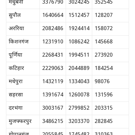
मधुबनी
3376790
3024245
352545
सुपौल
1640664
1512457
128207
अररिया
2082486
1924414
158072
किशनगंज
1231910
1086242
145668
पूर्णिया
2268431
1994511
273920
कटिहार
2229063
2044889
184254
मधेपुरा
1432119
1334043
98076
सहरसा
1391674
1260078
131596
दरभंगा
3003167
2799852
203315
मुजफ्फरपुर
3486215
3203370
282845
गोपालगंज
2055845
1745482
310363