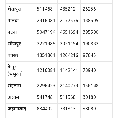
शेखपुरा
511468
485212
26256
नालंदा
2316081
2177576
138505
पटना
5047194
4651694
395500
भोजपुर
2221986
2031154
190832
बक्सर
1351861
1264216
87645
कैमूर
1216081
1142141
73940
(भभुआ)
रोहतास
2296423
2140273
156148
अरवल
541748
511568
30180
जहानाबाद
834402
781313
53089