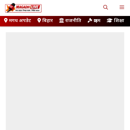
Skip
M
to
content
मगध अपडेट
बिहार
राजनीति
क्राइम
शिक्षा