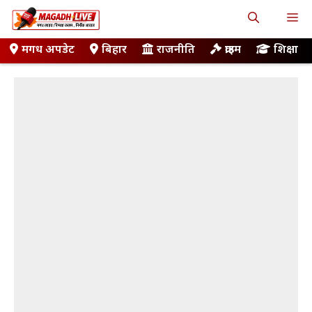
Skip
M
to
content
मगध अपडेट
बिहार
राजनीति
क्राइम
शिक्षा