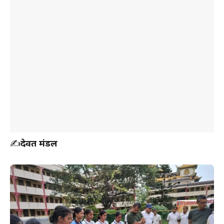
✍️
देवब्रत मंडल