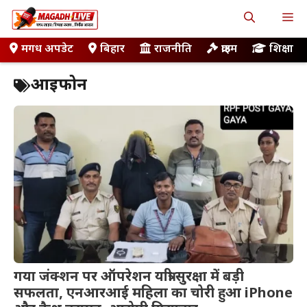
Skip
M
to
content
मगध अपडेट
बिहार
राजनीति
क्राइम
शिक्षा
आईफोन
गया जंक्शन पर ऑपरेशन यात्री सुरक्षा में बड़ी
सफलता, एनआरआई महिला का चोरी हुआ iPhone