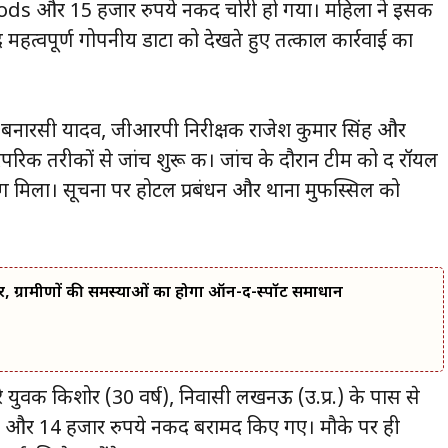
ds और 15 हजार रुपये नकद चोरी हो गया। महिला ने इसकी
त्वपूर्ण गोपनीय डाटा को देखते हुए तत्काल कार्रवाई का
र बनारसी यादव, जीआरपी निरीक्षक राजेश कुमार सिंह और
परिक तरीकों से जांच शुरू की। जांच के दौरान टीम को द रॉयल
ुराग मिला। सूचना पर होटल प्रबंधन और थाना मुफस्सिल को
र, ग्रामीणों की समस्याओं का होगा ऑन-द-स्पॉट समाधान
रे युवक किशोर (30 वर्ष), निवासी लखनऊ (उ.प्र.) के पास से
और 14 हजार रुपये नकद बरामद किए गए। मौके पर ही