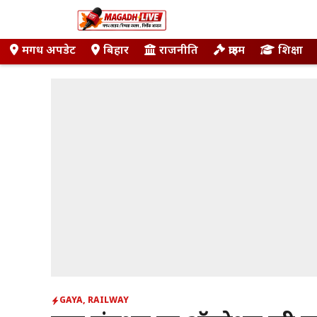
Skip
to
content
मगध अपडेट
बिहार
राजनीति
क्राइम
शिक्षा
GAYA
,
RAILWAY