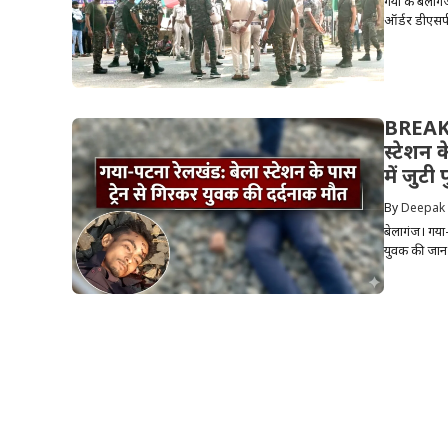
गया के बेलागंज
ऑर्डर डीएसपी
BREAKI
स्टेशन 
में जुटी
By
Deepak
बेलागंज। गया-
युवक की जान 