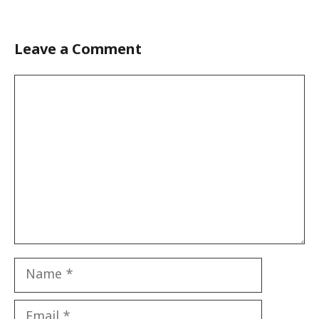
Leave a Comment
Comment
Name
Email