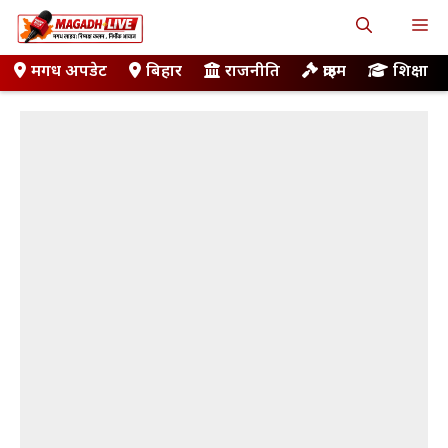
Skip
M
to
content
मगध अपडेट
बिहार
राजनीति
क्राइम
शिक्षा