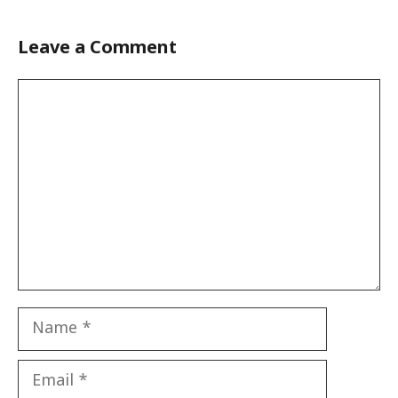
Leave a Comment
Comment
Name
Email