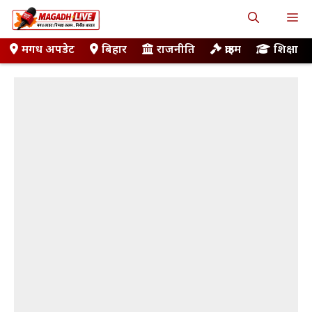
Skip
M
to
content
मगध अपडेट
बिहार
राजनीति
क्राइम
शिक्षा