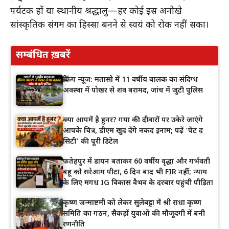
पर्यटक हों या स्थानीय श्रद्धालु—हर कोई इस अनोखे
सांस्कृतिक संगम का हिस्सा बनने से स्वयं को रोक नहीं सका।
सम्बंधित ख़बरें
ब्रेकिंग न्यूज़: मतासो में 11 वर्षीय बालक का संदिग्ध
अवस्था में पोखर से शव बरामद, जांच में जुटी पुलिस
क्या आपमें है हुनर? गया की दीवारों पर उकेरे जाएंगे
आपके चित्र, डीएम खुद देंगे नकद इनाम; पढ़ें ‘पेंट द
सिटी’ की पूरी डिटेल
फतेहपुर में डायन बताकर 60 वर्षीय वृद्धा और गर्भवती
बहू को सरेआम पीटा, 6 दिन बाद भी FIR नहीं; न्याय
के लिए मगध IG विकास वैभव के दरबार पहुंची पीड़िता
कृष्ण जन्माष्टमी को लेकर सुलेबट्टा में श्री राधा कृष्ण
समिति का गठन, सैकड़ों युवाओं की मौजूदगी में बनी
रणनीति