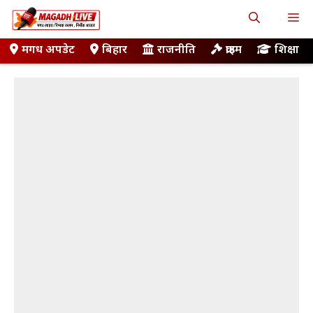
Skip
M
to
content
मगध अपडेट
बिहार
राजनीति
क्राइम
शिक्षा