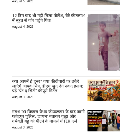
August 5, 2026
12 दिन बाद भी नहीं मिला नौलेश, बेटे की तलाश
में सूरत से गांव पहुंचे पिता
August 4, 2026
क्या आपमें है हुनर? गया की दीवारों पर उकेरे
जाएंगे आपके चित्र, डीएम खुद देंगे नकद इनाम;
पढ़ें ‘पेंट द सिटी’ की पूरी डिटेल
August 3, 2026
मगध IG विकास वैभव की फटकार के बाद जागी
फतेहपुर पुलिस, ‘डायन’ बताकर वृद्धा और
गर्भवती बहू को पीटने के मामले में FIR दर्ज
August 3, 2026