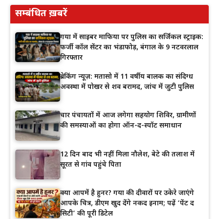
सम्बंधित ख़बरें
गया में साइबर माफिया पर पुलिस का सर्जिकल स्ट्राइक:
फर्जी कॉल सेंटर का भंडाफोड़, बंगाल के 9 नटवरलाल
गिरफ्तार
ब्रेकिंग न्यूज़: मतासो में 11 वर्षीय बालक का संदिग्ध
अवस्था में पोखर से शव बरामद, जांच में जुटी पुलिस
चार पंचायतों में आज लगेगा सहयोग शिविर, ग्रामीणों
की समस्याओं का होगा ऑन-द-स्पॉट समाधान
12 दिन बाद भी नहीं मिला नौलेश, बेटे की तलाश में
सूरत से गांव पहुंचे पिता
क्या आपमें है हुनर? गया की दीवारों पर उकेरे जाएंगे
आपके चित्र, डीएम खुद देंगे नकद इनाम; पढ़ें ‘पेंट द
सिटी’ की पूरी डिटेल