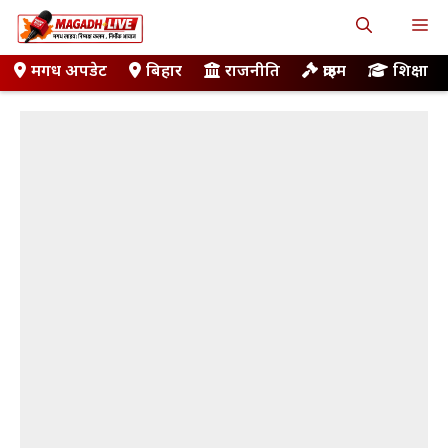
Skip
M
to
content
मगध अपडेट
बिहार
राजनीति
क्राइम
शिक्षा