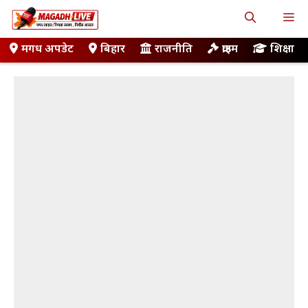
Skip
M
to
content
मगध अपडेट
बिहार
राजनीति
क्राइम
शिक्षा