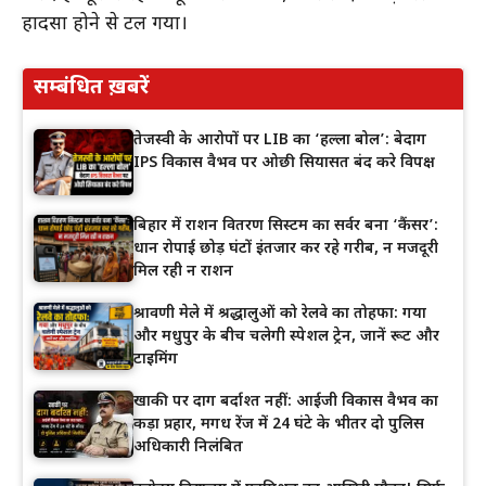
हादसा होने से टल गया।
सम्बंधित ख़बरें
तेजस्वी के आरोपों पर LIB का ‘हल्ला बोल’: बेदाग
IPS विकास वैभव पर ओछी सियासत बंद करे विपक्ष
बिहार में राशन वितरण सिस्टम का सर्वर बना ‘कैंसर’:
धान रोपाई छोड़ घंटों इंतजार कर रहे गरीब, न मजदूरी
मिल रही न राशन
श्रावणी मेले में श्रद्धालुओं को रेलवे का तोहफा: गया
और मधुपुर के बीच चलेगी स्पेशल ट्रेन, जानें रूट और
टाइमिंग
खाकी पर दाग बर्दाश्त नहीं: आईजी विकास वैभव का
कड़ा प्रहार, मगध रेंज में 24 घंटे के भीतर दो पुलिस
अधिकारी निलंबित