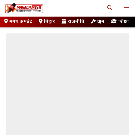
Skip
M
to
content
मगध अपडेट
बिहार
राजनीति
क्राइम
शिक्षा