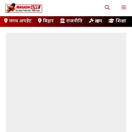
Skip
M
to
content
मगध अपडेट
बिहार
राजनीति
क्राइम
शिक्षा