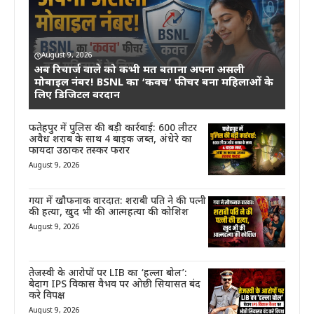
August 9, 2026
अब रिचार्ज वाले को कभी मत बताना अपना असली
मोबाइल नंबर! BSNL का ‘कवच’ फीचर बना महिलाओं के
लिए डिजिटल वरदान
फतेहपुर में पुलिस की बड़ी कार्रवाई: 600 लीटर
अवैध शराब के साथ 4 बाइक जब्त, अंधेरे का
फायदा उठाकर तस्कर फरार
August 9, 2026
गया में खौफनाक वारदात: शराबी पति ने की पत्नी
की हत्या, खुद भी की आत्महत्या की कोशिश
August 9, 2026
तेजस्वी के आरोपों पर LIB का ‘हल्ला बोल’:
बेदाग IPS विकास वैभव पर ओछी सियासत बंद
करे विपक्ष
August 9, 2026