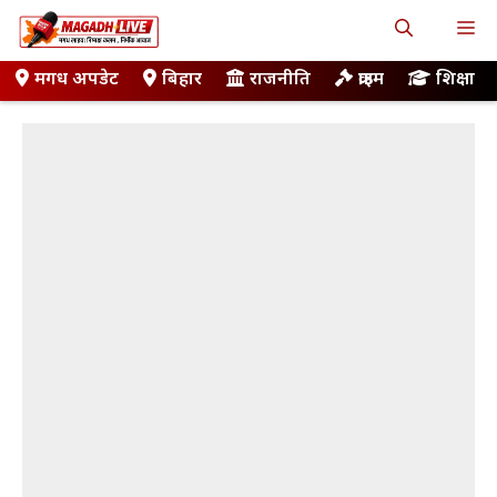
Skip
M
to
content
मगध अपडेट
बिहार
राजनीति
क्राइम
शिक्षा