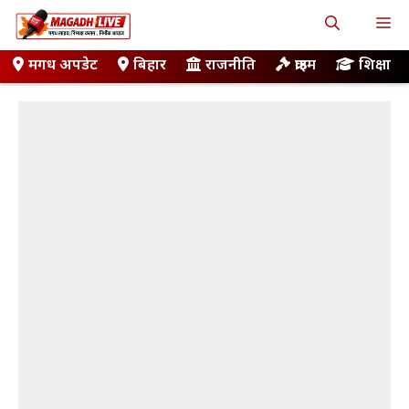
Skip
M
to
content
मगध अपडेट
बिहार
राजनीति
क्राइम
शिक्षा