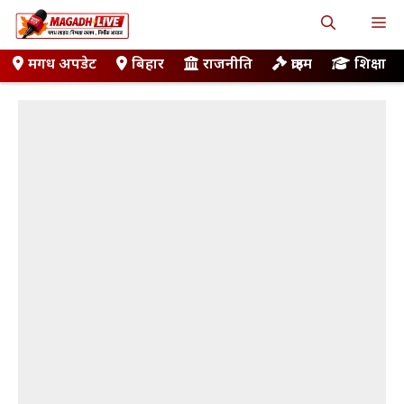
Skip
M
to
content
मगध अपडेट
बिहार
राजनीति
क्राइम
शिक्षा