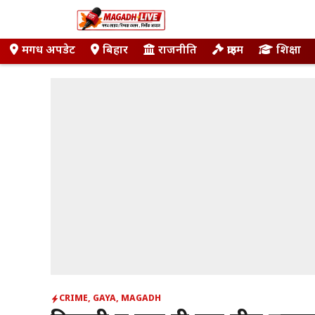
Skip
to
content
मगध अपडेट
बिहार
राजनीति
क्राइम
शिक्षा
CRIME
,
GAYA
,
MAGADH