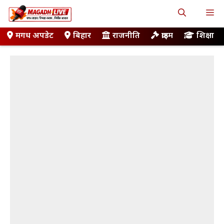
Skip
M
to
content
मगध अपडेट
बिहार
राजनीति
क्राइम
शिक्षा