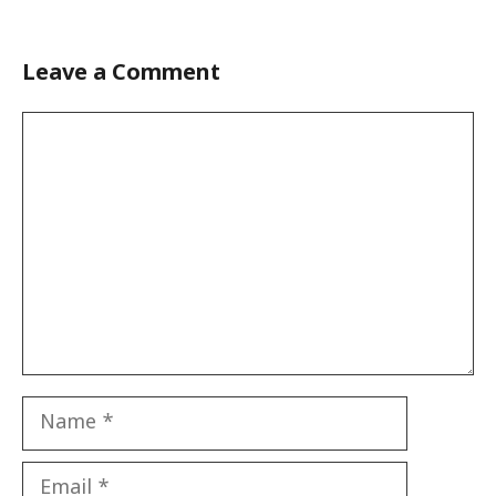
Leave a Comment
Comment
Name
Email