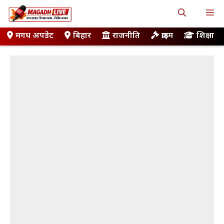
Skip
M
to
content
मगध अपडेट
बिहार
राजनीति
क्राइम
शिक्षा