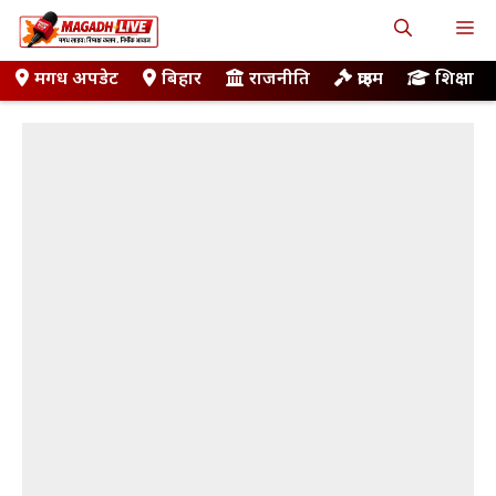
Skip
M
to
content
मगध अपडेट
बिहार
राजनीति
क्राइम
शिक्षा