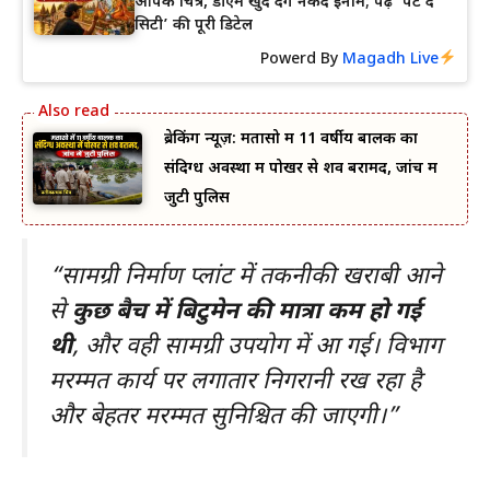
आपके चित्र, डीएम खुद देंगे नकद इनाम; पढ़ें ‘पेंट द
सिटी’ की पूरी डिटेल
Powerd By
Magadh Live
ब्रेकिंग न्यूज़: मतासो में 11 वर्षीय बालक का
संदिग्ध अवस्था में पोखर से शव बरामद, जांच में
जुटी पुलिस
“सामग्री निर्माण प्लांट में तकनीकी खराबी आने
से
कुछ बैच में बिटुमेन की मात्रा कम हो गई
थी
, और वही सामग्री उपयोग में आ गई। विभाग
मरम्मत कार्य पर लगातार निगरानी रख रहा है
और बेहतर मरम्मत सुनिश्चित की जाएगी।”