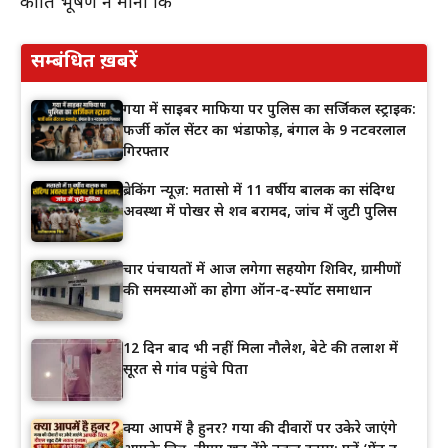
कांति भूषण ने माना कि
सम्बंधित ख़बरें
गया में साइबर माफिया पर पुलिस का सर्जिकल स्ट्राइक:
फर्जी कॉल सेंटर का भंडाफोड़, बंगाल के 9 नटवरलाल
गिरफ्तार
ब्रेकिंग न्यूज़: मतासो में 11 वर्षीय बालक का संदिग्ध
अवस्था में पोखर से शव बरामद, जांच में जुटी पुलिस
चार पंचायतों में आज लगेगा सहयोग शिविर, ग्रामीणों
की समस्याओं का होगा ऑन-द-स्पॉट समाधान
12 दिन बाद भी नहीं मिला नौलेश, बेटे की तलाश में
सूरत से गांव पहुंचे पिता
क्या आपमें है हुनर? गया की दीवारों पर उकेरे जाएंगे