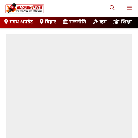
Skip
M
to
content
मगध अपडेट
बिहार
राजनीति
क्राइम
शिक्षा