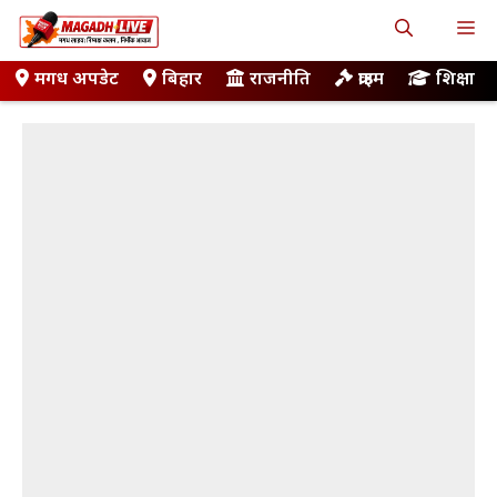
Skip
M
to
content
मगध अपडेट
बिहार
राजनीति
क्राइम
शिक्षा