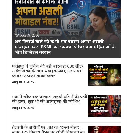
August 9, 2026
अब रिचार्ज वाले को कभी मत बताना अपना असली
मोबाइल नंबर! BSNL का ‘कवच’ फीचर बना महिलाओं के
लिए डिजिटल वरदान
फतेहपुर में पुलिस की बड़ी कार्रवाई: 600 लीटर
अवैध शराब के साथ 4 बाइक जब्त, अंधेरे का
फायदा उठाकर तस्कर फरार
August 9, 2026
गया में खौफनाक वारदात: शराबी पति ने की पत्नी
की हत्या, खुद भी की आत्महत्या की कोशिश
August 9, 2026
तेजस्वी के आरोपों पर LIB का ‘हल्ला बोल’:
बेदाग IPS विकास वैभव पर ओछी सियासत बंद