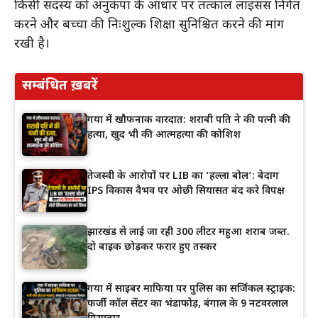
किसी सदस्य को अनुकंपा के आधार पर तत्काल लाइसेंस निर्गत
करने और बच्चों की निःशुल्क शिक्षा सुनिश्चित करने की मांग
रखी है।
सम्बंधित ख़बरें
गया में खौफनाक वारदात: शराबी पति ने की पत्नी की
हत्या, खुद भी की आत्महत्या की कोशिश
तेजस्वी के आरोपों पर LIB का ‘हल्ला बोल’: बेदाग
IPS विकास वैभव पर ओछी सियासत बंद करे विपक्ष
झारखंड से लाई जा रही 300 लीटर महुआ शराब जब्त.
दो बाइक छोड़कर फरार हुए तस्कर
गया में साइबर माफिया पर पुलिस का सर्जिकल स्ट्राइक:
फर्जी कॉल सेंटर का भंडाफोड़, बंगाल के 9 नटवरलाल