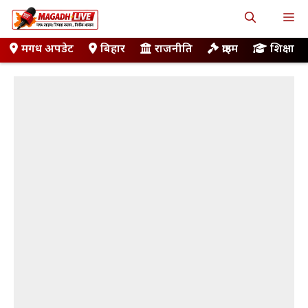
Skip
M
to
content
मगध अपडेट
बिहार
राजनीति
क्राइम
शिक्षा