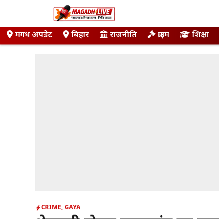
Skip
to
content
मगध अपडेट
बिहार
राजनीति
क्राइम
शिक्षा
CRIME
,
GAYA