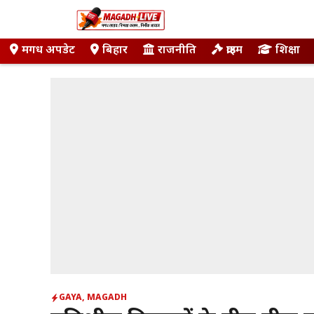
Skip
to
content
मगध अपडेट
बिहार
राजनीति
क्राइम
शिक्षा
GAYA
,
MAGADH