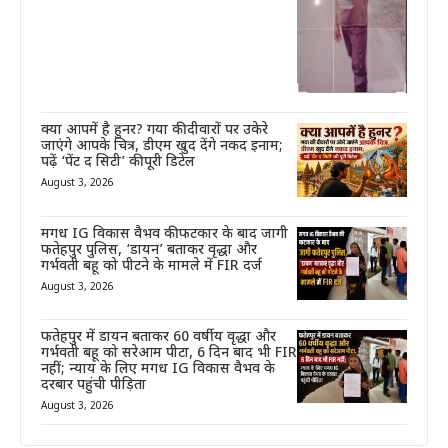
क्या आपमें है हुनर? गया की दीवारों पर उकेरे
जाएंगे आपके चित्र, डीएम खुद देंगे नकद इनाम;
पढ़ें ‘पेंट द सिटी’ की पूरी डिटेल
August 3, 2026
मगध IG विकास वैभव की फटकार के बाद जागी
फतेहपुर पुलिस, ‘डायन’ बताकर वृद्धा और
गर्भवती बहू को पीटने के मामले में FIR दर्ज
August 3, 2026
फतेहपुर में डायन बताकर 60 वर्षीय वृद्धा और
गर्भवती बहू को सरेआम पीटा, 6 दिन बाद भी FIR
नहीं; न्याय के लिए मगध IG विकास वैभव के
दरबार पहुंची पीड़िता
August 3, 2026