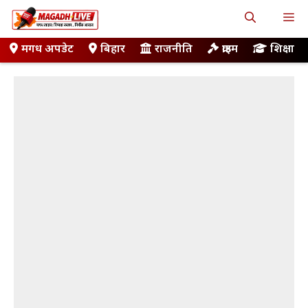
Skip
M
to
content
मगध अपडेट
बिहार
राजनीति
क्राइम
शिक्षा