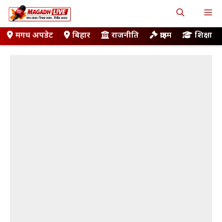
Skip
M
to
content
मगध अपडेट
बिहार
राजनीति
क्राइम
शिक्षा