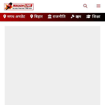
Skip
M
to
content
मगध अपडेट
बिहार
राजनीति
क्राइम
शिक्षा