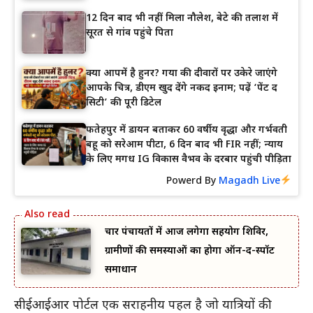
12 दिन बाद भी नहीं मिला नौलेश, बेटे की तलाश में
सूरत से गांव पहुंचे पिता
क्या आपमें है हुनर? गया की दीवारों पर उकेरे जाएंगे
आपके चित्र, डीएम खुद देंगे नकद इनाम; पढ़ें ‘पेंट द
सिटी’ की पूरी डिटेल
फतेहपुर में डायन बताकर 60 वर्षीय वृद्धा और गर्भवती
बहू को सरेआम पीटा, 6 दिन बाद भी FIR नहीं; न्याय
के लिए मगध IG विकास वैभव के दरबार पहुंची पीड़िता
Powerd By
Magadh Live
चार पंचायतों में आज लगेगा सहयोग शिविर,
ग्रामीणों की समस्याओं का होगा ऑन-द-स्पॉट
समाधान
सीईआईआर पोर्टल एक सराहनीय पहल है जो यात्रियों की