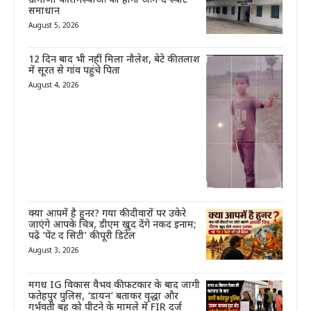
ग्रामीणों की समस्याओं का होगा ऑन-द-स्पॉट
समाधान
August 5, 2026
12 दिन बाद भी नहीं मिला नौलेश, बेटे की तलाश
में सूरत से गांव पहुंचे पिता
August 4, 2026
क्या आपमें है हुनर? गया की दीवारों पर उकेरे
जाएंगे आपके चित्र, डीएम खुद देंगे नकद इनाम;
पढ़ें ‘पेंट द सिटी’ की पूरी डिटेल
August 3, 2026
मगध IG विकास वैभव की फटकार के बाद जागी
फतेहपुर पुलिस, ‘डायन’ बताकर वृद्धा और
गर्भवती बहू को पीटने के मामले में FIR दर्ज