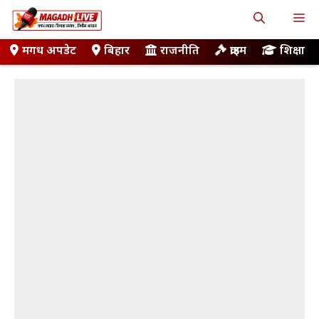
Skip
M
to
content
मगध अपडेट
बिहार
राजनीति
क्राइम
शिक्षा