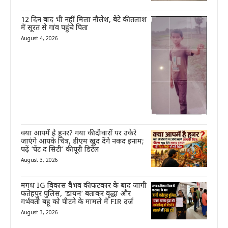
12 दिन बाद भी नहीं मिला नौलेश, बेटे की तलाश
में सूरत से गांव पहुंचे पिता
August 4, 2026
क्या आपमें है हुनर? गया की दीवारों पर उकेरे
जाएंगे आपके चित्र, डीएम खुद देंगे नकद इनाम;
पढ़ें ‘पेंट द सिटी’ की पूरी डिटेल
August 3, 2026
मगध IG विकास वैभव की फटकार के बाद जागी
फतेहपुर पुलिस, ‘डायन’ बताकर वृद्धा और
गर्भवती बहू को पीटने के मामले में FIR दर्ज
August 3, 2026