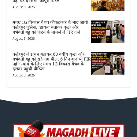
पढ़ें ‘पेंट द सिटी’ की पूरी डिटेल
August 3, 2026
मगध IG विकास वैभव की फटकार के बाद जागी
फतेहपुर पुलिस, ‘डायन’ बताकर वृद्धा और
गर्भवती बहू को पीटने के मामले में FIR दर्ज
August 3, 2026
फतेहपुर में डायन बताकर 60 वर्षीय वृद्धा और
गर्भवती बहू को सरेआम पीटा, 6 दिन बाद भी FIR
नहीं; न्याय के लिए मगध IG विकास वैभव के
दरबार पहुंची पीड़िता
August 3, 2026