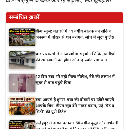
ढाल। मातृभूमि के रक्षक आप रहें सकुशल, सदा खुशहाल।”
सम्बंधित ख़बरें
ब्रेकिंग न्यूज़: मतासो में 11 वर्षीय बालक का संदिग्ध
अवस्था में पोखर से शव बरामद, जांच में जुटी पुलिस
चार पंचायतों में आज लगेगा सहयोग शिविर, ग्रामीणों
की समस्याओं का होगा ऑन-द-स्पॉट समाधान
12 दिन बाद भी नहीं मिला नौलेश, बेटे की तलाश में
सूरत से गांव पहुंचे पिता
क्या आपमें है हुनर? गया की दीवारों पर उकेरे जाएंगे
आपके चित्र, डीएम खुद देंगे नकद इनाम; पढ़ें ‘पेंट द
सिटी’ की पूरी डिटेल
फतेहपुर में डायन बताकर 60 वर्षीय वृद्धा और गर्भवती