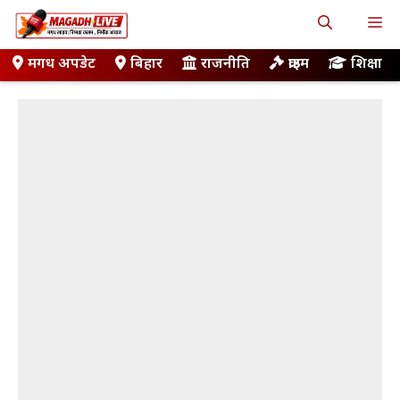
Skip
M
to
content
मगध अपडेट
बिहार
राजनीति
क्राइम
शिक्षा