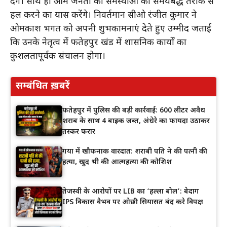
देंगे। साथ ही आम जनता की समस्याओं को समयबद्ध तरीके से
हल करने का प्रयास करेंगे। निवर्तमान सीओ रंजीत कुमार ने
ओमप्रकाश भगत को अपनी शुभकामनाएं देते हुए उम्मीद जताई
कि उनके नेतृत्व में फतेहपुर प्रखंड में प्रशासनिक कार्यों का
कुशलतापूर्वक संचालन होगा।
सम्बंधित ख़बरें
फतेहपुर में पुलिस की बड़ी कार्रवाई: 600 लीटर अवैध
शराब के साथ 4 बाइक जब्त, अंधेरे का फायदा उठाकर
तस्कर फरार
गया में खौफनाक वारदात: शराबी पति ने की पत्नी की
हत्या, खुद भी की आत्महत्या की कोशिश
तेजस्वी के आरोपों पर LIB का ‘हल्ला बोल’: बेदाग
IPS विकास वैभव पर ओछी सियासत बंद करे विपक्ष