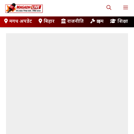
Skip
M
to
content
मगध अपडेट
बिहार
राजनीति
क्राइम
शिक्षा